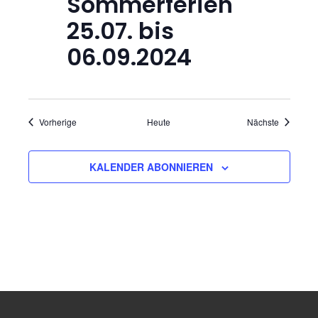
Sommerferien
o
25.07. bis
n
06.09.2024
Veranstaltungen
Veranstal
Vorherige
Heute
Nächste
KALENDER ABONNIEREN