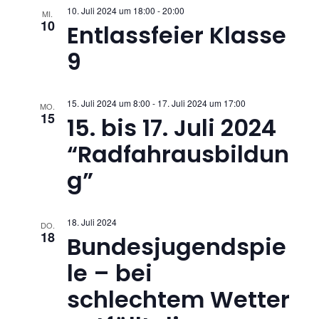
u
10. Juli 2024 um 18:00
-
20:00
a
MI.
10
n
Entlassfeier Klasse
v
9
d
i
A
g
15. Juli 2024 um 8:00
-
17. Juli 2024 um 17:00
MO.
15
n
15. bis 17. Juli 2024
a
“Radfahrausbildun
t
s
g”
i
i
o
c
18. Juli 2024
n
DO.
18
Bundesjugendspie
h
le – bei
t
schlechtem Wetter
e