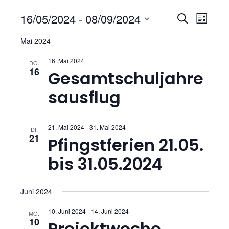
V
V
16/05/2024
 - 
08/09/2024
S
L
U
D
e
e
I
Mai 2024
C
a
S
r
H
t
r
16. Mai 2024
T
DO.
E
16
u
a
Gesamtschuljahre
E
a
m
n
sausflug
w
n
s
ä
h
s
t
21. Mai 2024
-
31. Mai 2024
DI.
l
21
Pfingstferien 21.05.
t
a
e
bis 31.05.2024
n
l
a
.
t
l
Juni 2024
u
10. Juni 2024
-
14. Juni 2024
t
MO.
10
n
Projektwoche