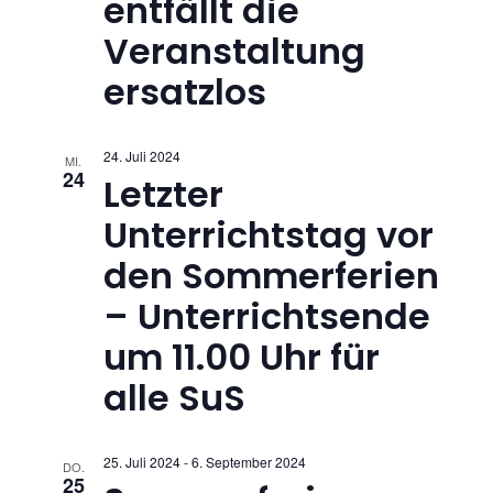
entfällt die
n
Veranstaltung
,
ersatzlos
N
24. Juli 2024
a
MI.
24
Letzter
v
Unterrichtstag vor
i
den Sommerferien
– Unterrichtsende
g
um 11.00 Uhr für
a
alle SuS
t
i
25. Juli 2024
-
6. September 2024
DO.
25