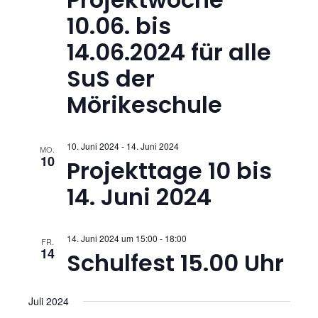
u
g
10.06. bis
n
A
14.06.2024 für alle
g
n
SuS der
s
Mörikeschule
e
i
n
10. Juni 2024
-
14. Juni 2024
c
MO.
10
S
Projekttage 10 bis
h
14. Juni 2024
u
t
c
e
14. Juni 2024 um 15:00
-
18:00
FR.
14
h
n
Schulfest 15.00 Uhr
-
e
Juli 2024
N