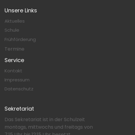
Unsere Links
Aktuelles
Schule
Frühförderung
Termine
Service
Kontakt
Impressum
Datenschutz
Sekretariat
Das Sekretariat ist in der Schulzeit
montags, mittwochs und freitags von
7:15 Uhr bis 12:15 Uhr besetzt.