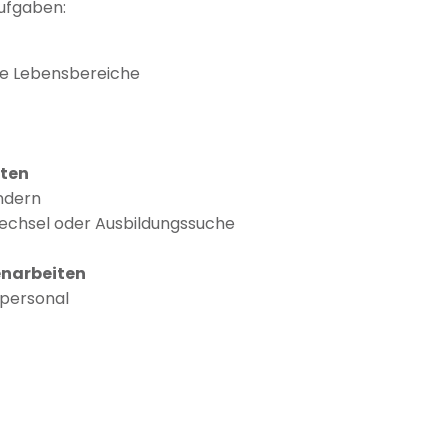
Aufgaben:
le Lebensbereiche
aten
indern
echsel oder Ausbildungssuche
enarbeiten
personal