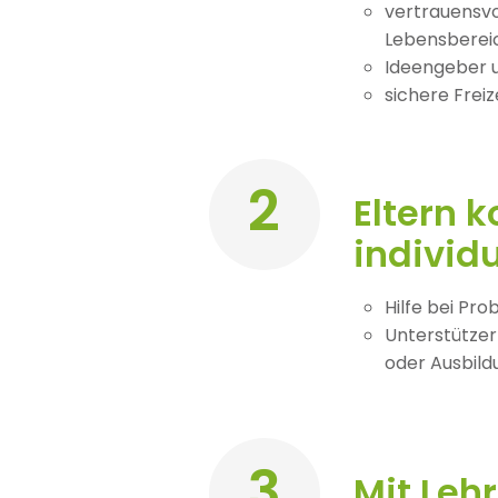
vertrauensvo
Lebensberei
Ideengeber u
sichere Freiz
2
Eltern 
individ
Hilfe bei Pr
Unterstützer
oder Ausbil
3
Mit Leh