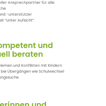
ller Ansprechpartner für alle
che
nd -unterstützer
eit “unter Aufsicht”
kompetent und
uell beraten
oblemen und Konflikten mit Kindern
 bei Übergängen wie Schulwechsel
dungssuche
rerinnen und