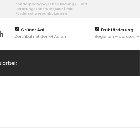
Sonderpädagogisches Bildungs- und
Beratungszentrum (SBBZ) mit
Förderschwerpunkt Lernen
Grüner Aal
Frühförderung
Zertifikat mit der FH Aalen
Begleiten – beraten –
alarbeit
er: Frau Melanie Horl