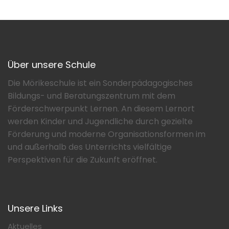
Über unsere Schule
Die Mörikeschule ist ein Sonderpädagogisches
Bildungs- und Beratungszentrum mit dem
Förderschwerpunkt Lernen. An diesem Lernort
werden Kinder und Jugendliche durch gezielte
Förderung und moderne Organisationsformen im
und außerhalb des Unterrichts vielfältige
Perspektiven für die Zukunft eröffnet.
Unsere Links
Aktuelles