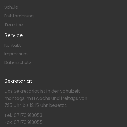
Schule
Frühförderung
Termine
Service
Kontakt
Impressum
Datenschutz
Sekretariat
Das Sekretariat ist in der Schulzeit
montags, mittwochs und freitags von
7:15 Uhr bis 12:15 Uhr besetzt.
Tel.: 07173 913053
Fax: 07173 913055