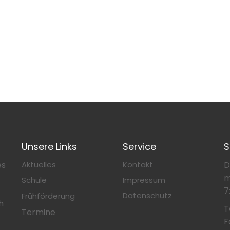
Unsere Links
Service
S
es
Aktuelles
Kontakt
D
m
Schule
Impressum
7
Datenschutz
Frühförderung
h
T
Termine
F