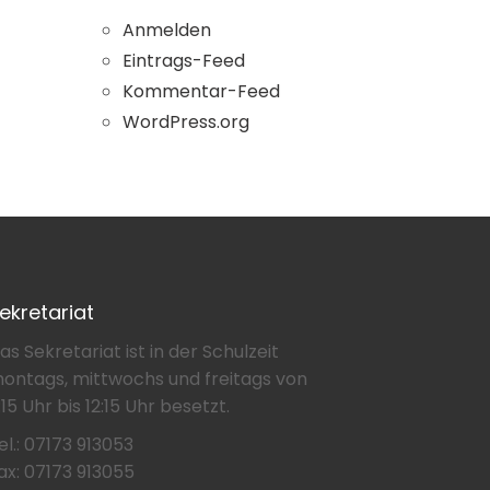
Anmelden
Eintrags-Feed
Kommentar-Feed
WordPress.org
ekretariat
as Sekretariat ist in der Schulzeit
ontags, mittwochs und freitags von
:15 Uhr bis 12:15 Uhr besetzt.
el.: 07173 913053
ax: 07173 913055