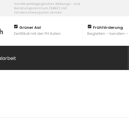
Sonderpädagogisches Bildungs- und
Beratungszentrum (SBBZ) mit
Förderschwerpunkt Lernen
Grüner Aal
Frühförderung
Zertifikat mit der FH Aalen
Begleiten – beraten –
alarbeit
: Mai 2023