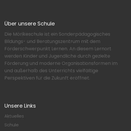
Über unsere Schule
Die Mörikeschule ist ein Sonderpädagogisches
Bildungs- und Beratungszentrum mit dem
Förderschwerpunkt Lernen. An diesem Lernort
werden Kinder und Jugendliche durch gezielte
Förderung und moderne Organisationsformen im
und außerhalb des Unterrichts vielfältige
Perspektiven für die Zukunft eröffnet.
Unsere Links
Aktuelles
Schule