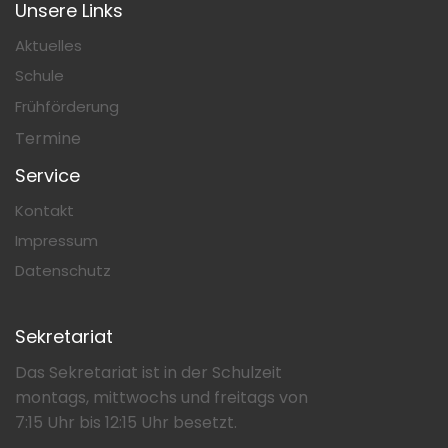
Unsere Links
Aktuelles
Schule
Frühförderung
Termine
Service
Kontakt
Impressum
Datenschutz
Sekretariat
Das Sekretariat ist in der Schulzeit
montags, mittwochs und freitags von
7:15 Uhr bis 12:15 Uhr besetzt.