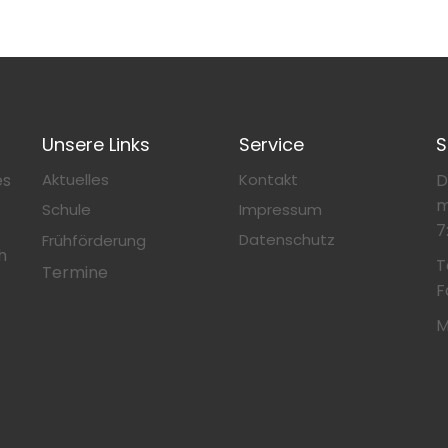
Unsere Links
Service
S
es
Aktuelles
Kontakt
D
m
Schule
Impressum
7
Datenschutz
Frühförderung
h
T
Termine
F
M