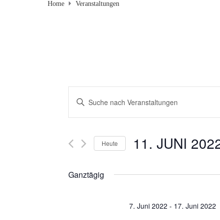
Home
Veranstaltungen
V
B
i
e
t
r
t
11. JUNI 202
Heute
e
a
D
S
a
c
Ganztägig
n
t
h
u
s
l
7. Juni 2022
-
17. Juni 2022
m
ü
w