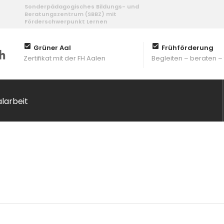
Sonderpädagogisches Bildungs- und
Beratungszentrum (SBBZ) mit
Förderschwerpunkt Lernen
Grüner Aal
Frühförderung
Zertifikat mit der FH Aalen
Begleiten – beraten –
alarbeit