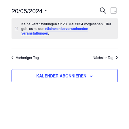
V
V
20/05/2024
S
T
U
D
e
e
A
Keine Veranstaltungen für 20. Mai 2024 vorgesehen. Hier
C
a
G
geht es zu den
nächsten bevorstehenden
r
H
t
r
Veranstaltungen
.
E
u
a
a
m
n
w
n
Vorheriger Tag
Nächster Tag
s
ä
h
s
t
l
KALENDER ABONNIEREN
t
a
e
n
l
a
.
t
l
u
t
n