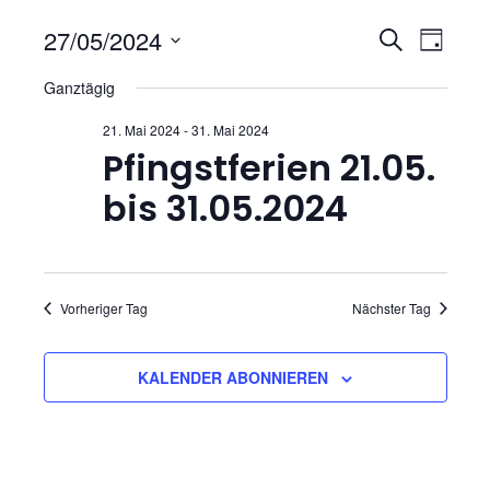
V
V
27/05/2024
S
T
U
D
e
e
A
Ganztägig
C
a
G
r
H
t
r
21. Mai 2024
-
31. Mai 2024
E
u
a
Pfingstferien 21.05.
a
m
n
bis 31.05.2024
w
n
s
ä
h
s
t
l
Vorheriger Tag
Nächster Tag
t
a
e
n
l
a
.
KALENDER ABONNIEREN
t
l
u
t
n