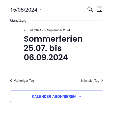
V
V
15/08/2024
S
T
U
D
e
e
A
Ganztägig
C
a
G
r
H
t
r
25. Juli 2024
-
6. September 2024
E
u
a
Sommerferien
a
m
n
25.07. bis
w
n
s
ä
06.09.2024
h
s
t
l
t
a
e
n
Vorheriger Tag
Nächster Tag
l
a
.
t
l
KALENDER ABONNIEREN
u
t
n