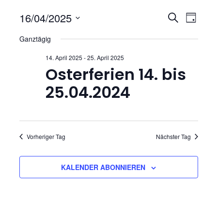
V
V
16/04/2025
S
T
U
D
e
e
A
Ganztägig
C
a
G
r
H
t
r
14. April 2025
-
25. April 2025
E
u
a
Osterferien 14. bis
a
m
n
25.04.2024
w
n
s
ä
h
s
t
l
Vorheriger Tag
Nächster Tag
t
a
e
n
l
a
.
KALENDER ABONNIEREN
t
l
u
t
n