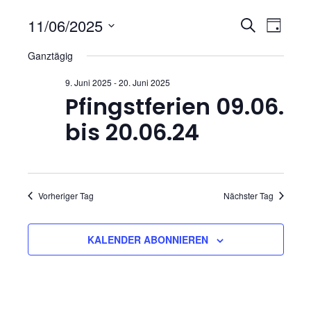
V
V
11/06/2025
S
T
U
D
e
e
A
Ganztägig
C
a
G
r
H
t
r
9. Juni 2025
-
20. Juni 2025
E
u
a
Pfingstferien 09.06.
a
m
n
bis 20.06.24
w
n
s
ä
h
s
t
l
Vorheriger Tag
Nächster Tag
t
a
e
n
l
a
.
KALENDER ABONNIEREN
t
l
u
t
n