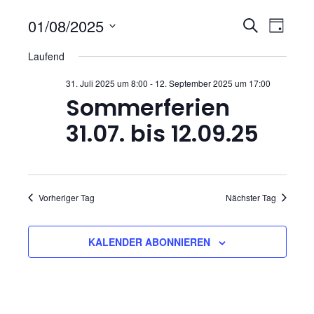
V
V
01/08/2025
S
T
U
D
e
e
A
Laufend
C
a
G
r
H
t
r
31. Juli 2025 um 8:00
-
12. September 2025 um 17:00
E
u
a
Sommerferien
a
m
n
31.07. bis 12.09.25
w
n
s
ä
h
s
t
l
Vorheriger Tag
Nächster Tag
t
a
e
n
l
a
.
KALENDER ABONNIEREN
t
l
u
t
n