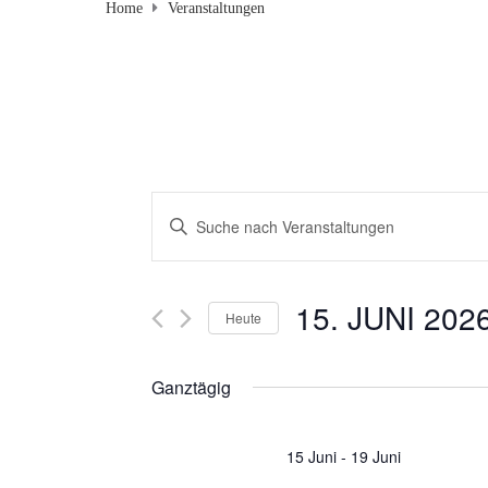
Home
Veranstaltungen
V
B
i
e
t
r
t
15. JUNI 202
Heute
e
a
D
S
a
c
Ganztägig
n
t
h
u
s
l
15 Juni
-
19 Juni
m
ü
w