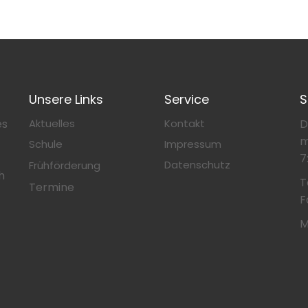
Unsere Links
Service
S
es
Aktuelles
Kontakt
D
m
Schule
Impressum
7
Datenschutz
Frühförderung
h
T
Termine
F
M