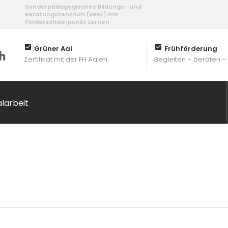
Sonderpädagogisches Bildungs- und
Beratungszentrum (SBBZ) mit
Förderschwerpunkt Lernen
Grüner Aal
Frühförderung
Zertifikat mit der FH Aalen
Begleiten – beraten –
alarbeit