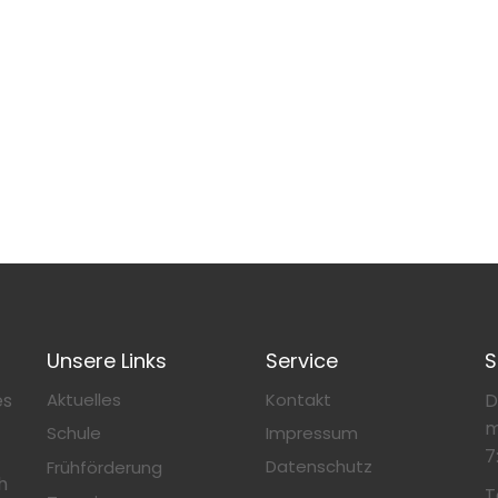
Unsere Links
Service
S
es
Aktuelles
Kontakt
D
m
Schule
Impressum
7
Datenschutz
Frühförderung
h
T