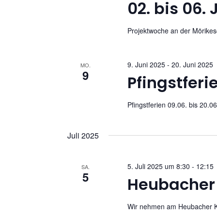
02. bis 06.
.
a
Projektwoche an der Mörikesc
t
i
9. Juni 2025
-
20. Juni 2025
MO.
9
o
Pfingstferi
n
Pfingstferien 09.06. bis 20.0
Juli 2025
5. Juli 2025 um 8:30
-
12:15
SA.
5
Heubacher 
Wir nehmen am Heubacher Kin