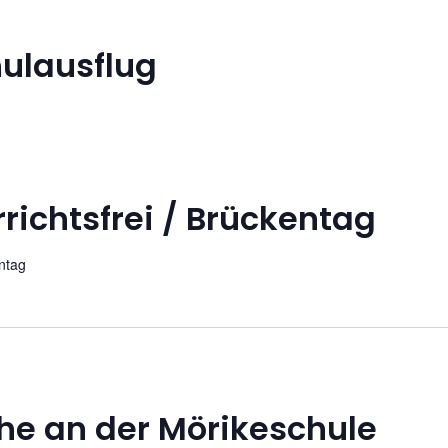
ulausflug
richtsfrei / Brückentag
entag
he an der Mörikeschule