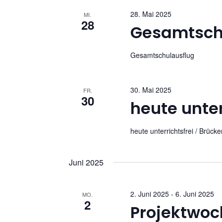
c
u
28. Mai 2025
n
MI.
h
28
Gesamtsch
g
e
t
n
Gesamtschulausflug
e
S
c
n
h
30. Mai 2025
FR.
30
l
heute unter
,
ü
s
N
heute unterrichtsfrei / Brück
s
a
e
Juni 2025
l
v
w
o
i
2. Juni 2025
-
6. Juni 2025
MO.
r
2
Projektwoc
g
t