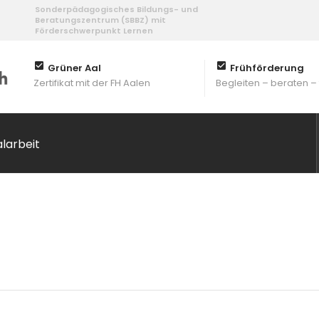
Sonderpädagogisches Bildungs- und
Beratungszentrum (SBBZ) mit
Förderschwerpunkt Lernen
Grüner Aal
Frühförderung
Zertifikat mit der FH Aalen
Begleiten – beraten –
alarbeit