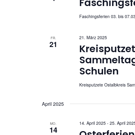
t
Faschingsfe
s
ä
s
a
h
e
Faschingsferien 03. bis 07.0
l
l
l
e
w
t
n
21. März 2025
o
FR.
21
.
Kreisputzet
r
u
t
Sammeltag
e
n
Schulen
i
g
n
g
Kreisputzete Ostalbkreis Sa
e
e
b
n
April 2025
e
n
S
.
14. April 2025
-
25. April 202
MO.
u
14
S
Osterferien