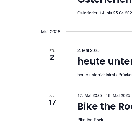
u
c
c
Osterferien 14. bis 25.04.20
h
h
e
n
e
Mai 2025
a
u
c
2. Mai 2025
FR.
h
2
n
heute unter
V
e
d
r
heute unterrichtsfrei / Brück
A
a
n
n
17. Mai 2025
-
18. Mai 2025
SA.
s
17
Bike the Ro
t
s
a
l
i
Bike the Rock
t