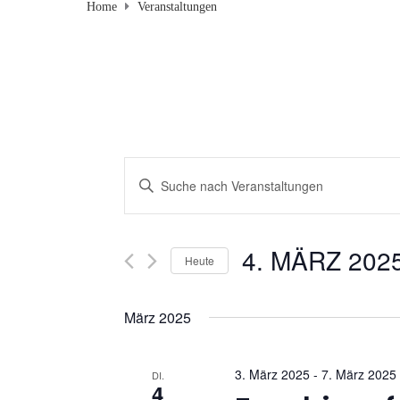
Home
Veranstaltungen
V
B
i
e
t
r
t
4. MÄRZ 202
Heute
e
a
D
S
a
c
März 2025
n
t
h
u
s
l
3. März 2025
-
7. März 2025
m
DI.
ü
4
w