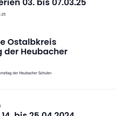
rien 03. bis 07.03.25
3.25
e Ostalbkreis
 der Heubacher
mmeltag der Heubacher Schulen
5
 14. bis 25.04.2024