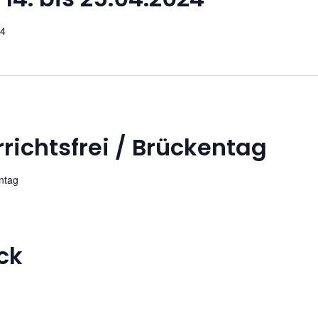
24
richtsfrei / Brückentag
entag
ck