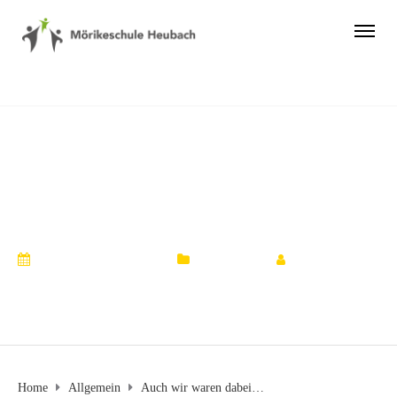
Auch wir waren
dabei…
20. Dezember 2024
Allgemein
by
Ulrika
Roth
Home
Allgemein
Auch wir waren dabei…