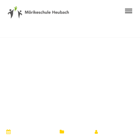
Erfolgreiche Ernte
im Schulgarten:
Gemeinsame
Suppe für die
gesamte Schule
8. November 2023
Allgemein
by
Ulrika Roth