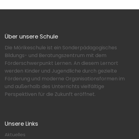
Über unsere Schule
Die Mörikeschule ist ein Sonderpädagogisches
Bildungs- und Beratungszentrum mit dem
Förderschwerpunkt Lernen. An diesem Lernort
werden Kinder und Jugendliche durch gezielte
Förderung und moderne Organisationsformen im
und außerhalb des Unterrichts vielfältige
Perspektiven für die Zukunft eröffnet.
Unsere Links
Aktuelles