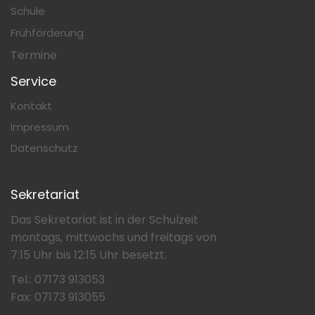
Schule
Frühförderung
Termine
Service
Kontakt
Impressum
Datenschutz
Sekretariat
Das Sekretariat ist in der Schulzeit
montags, mittwochs und freitags von
7:15 Uhr bis 12:15 Uhr besetzt.
Tel.: 07173 913053
Fax: 07173 913055