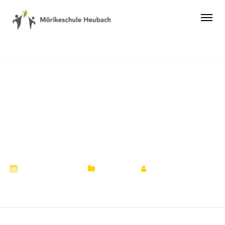
Die Mörikeschule
bei den Heubacher
Regionaltagen
18. Oktober 2021
Aktuelles
by
Ulrika Roth